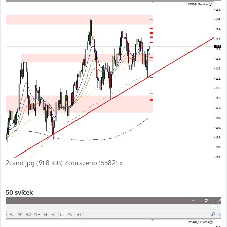
2cand.jpg (91.8 KiB) Zobrazeno 155821 x
50 svíček