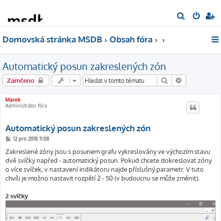
H
l
Domovská stránka MSDB
Obsah fóra
e
d
Automatický posun zakreslených zón
a
t
Hledat
Pokročilé hl
Zamčeno
Marek
Administrátor fóra
Automatický posun zakreslených zón
P
12 pro 2018 11:08
ř
í
Zakreslené zóny jsou s posunem grafu vykreslovány ve výchozím stavu
s
dvě svíčky napřed - automatický posun. Pokud chcete dokreslovat zóny
p
ě
o více svíček, v nastavení indikátoru najde příslušný parametr. V tuto
v
chvíli je možno nastavit rozpětí 2 - 50 (v budoucnu se může změnit).
e
k
2 svíčky