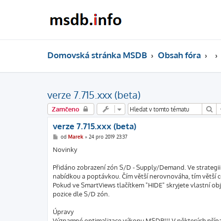
Domovská stránka MSDB
Obsah fóra
verze 7.715.xxx (beta)
Hl
Zamčeno
verze 7.715.xxx (beta)
P
od
Marek
»
24 pro 2019 23:37
ř
í
Novinky
s
p
ě
Přidáno zobrazení zón S/D - Supply/Demand. Ve strategii S
v
nabídkou a poptávkou. Čím větší nerovnováha, tím větší 
e
k
Pokud ve SmartViews tlačítkem "HIDE" skryjete vlastní o
pozice dle S/D zón.
Úpravy
Významné optimalizace výkonu MSDB!!! V některých případ