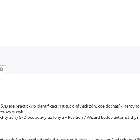
edat
Pokročilé hledání
/D jde prakticky o identifikaci institucionálních zón, kde dochází k nerovn
cenový pohyb.
bjekty, zóny S/D budou zvýrazněny a v Position / Wizard budou automaticky 
ech došlo k urychlení i několikanásobně, jinak celkové zlepšení výkonu M