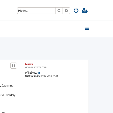
Hledat
Pokročilé hledání
Marek
Administrátor fóra
Příspěvky:
43
Registrován:
10 lis 2018 19:56
ováze mezi
navrhovány
SDB.