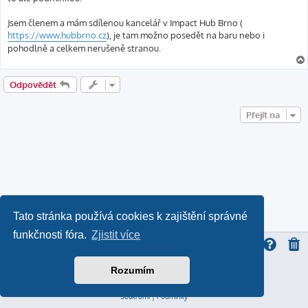
Jsem členem a mám sdílenou kancelář v Impact Hub Brno (
https://www.hubbrno.cz
), je tam možno posedět na baru nebo i
pohodlně a celkem nerušeně stranou.
Odpovědět
Přejít na
Tato stránka používá cookies k zajištění správné
funkčnosti fóra.
Zjistit více
Rozumím
ProLight Style by
Ian Bradley
Založeno na
phpBB
® Forum Software © phpBB Limited
Český překlad –
phpBB.cz
Soukromí
|
Podmínky