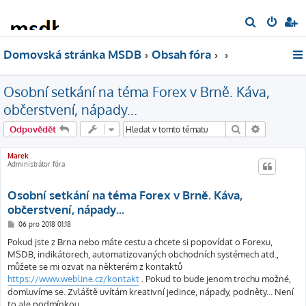
H
l
Domovská stránka MSDB
Obsah fóra
e
d
Osobní setkání na téma Forex v Brně. Káva,
a
t
občerstvení, nápady...
Hledat
Pokročilé 
Odpovědět
Marek
Administrátor fóra
Osobní setkání na téma Forex v Brně. Káva,
občerstvení, nápady...
P
06 pro 2018 01:18
ř
í
Pokud jste z Brna nebo máte cestu a chcete si popovídat o Forexu,
s
MSDB, indikátorech, automatizovaných obchodních systémech atd.,
p
ě
můžete se mi ozvat na některém z kontaktů
v
https://www.webline.cz/kontakt
. Pokud to bude jenom trochu možné,
e
k
domluvíme se. Zvláště uvítám kreativní jedince, nápady, podněty... Není
to ale podmínkou.