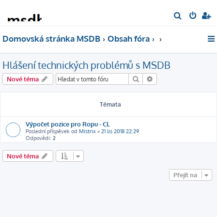
H
l
Domovská stránka MSDB
Obsah fóra
e
d
Hlášení technických problémů s MSDB
a
t
Hledat
Pokročilé hledání
Nové téma
Témata
Výpočet pozice pro Ropu - CL
Poslední příspěvek od
Mistrix
«
21 lis 2018 22:29
Odpovědi:
2
Nové téma
Přejít na