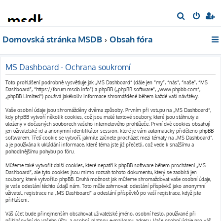
H
l
Domovská stránka MSDB
Obsah fóra
e
d
a
MS Dashboard - Ochrana soukromí
t
Toto prohlášení podrobně vysvětluje jak „MS Dashboard“ (dále jen “my”, “nás”, “naše”, “MS
Dashboard”, “https://forum.msdb.info”) a phpBB („phpBB software“, „www.phpbb.com“,
„phpBB Limited“) používá jakékoliv informace shromážděné během každé vaší návštěvy.
Vaše osobní údaje jsou shromážděny dvěma způsoby. Prvním při vstupu na „MS Dashboard“,
kdy phpBB vytvoří několik cookies, což jsou malé textové soubory, které jsou stáhnuty a
uloženy v dočasných souborech vašeho internetového prohlížeče. První dvě cookies obsahují
jen uživatelské-id a anonymní identifikátor session, které je vám automaticky přiděleno phpBB
softwarem. Třetí cookie se vytvoří, jakmile začnete procházet mezi tématy na „MS Dashboard“,
a je používána k ukládání informace, které téma jste již přečetli, což vede k snažšímu a
pohodlnějšímu pohybu po fóru.
Můžeme také vytvořit další cookies, které nepatří k phpBB software během procházení „MS
Dashboard“, ale tyto cookies jsou mimo rozsah tohoto dokumentu, který se zaobírá jen
soubory, které vytvořilo phpBB. Druhá možnost jak můžeme shromažďovat vaše osobní údaje,
je vaše odeslání těchto údajů nám. Toto může zahrnovat: odeslání příspěvků jako anonymní
uživatel, registrace na „MS Dashboard“ a odeslání příspěvků po vaší registrace, když jste
přihlášeni.
Váš účet bude přinejmenším obsahovat uživatelské jméno, osobní heslo, používané při
přihlašování do vašeho účtu, a osobní, platnou e-mailovou adresu. Vaše osobní údaje pro váš