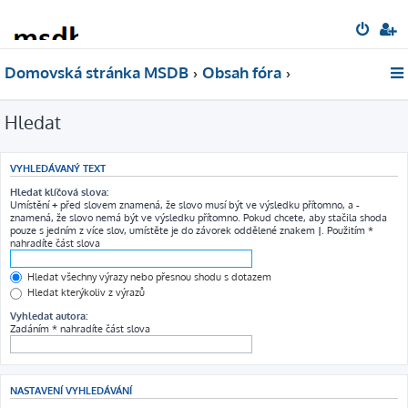
Domovská stránka MSDB
Obsah fóra
Hledat
VYHLEDÁVANÝ TEXT
Hledat klíčová slova:
Umístění
+
před slovem znamená, že slovo musí být ve výsledku přítomno, a
-
znamená, že slovo nemá být ve výsledku přítomno. Pokud chcete, aby stačila shoda
pouze s jedním z více slov, umístěte je do závorek oddělené znakem
|
. Použitím *
nahradíte část slova
Hledat všechny výrazy nebo přesnou shodu s dotazem
Hledat kterýkoliv z výrazů
Vyhledat autora:
Zadáním * nahradíte část slova
NASTAVENÍ VYHLEDÁVÁNÍ