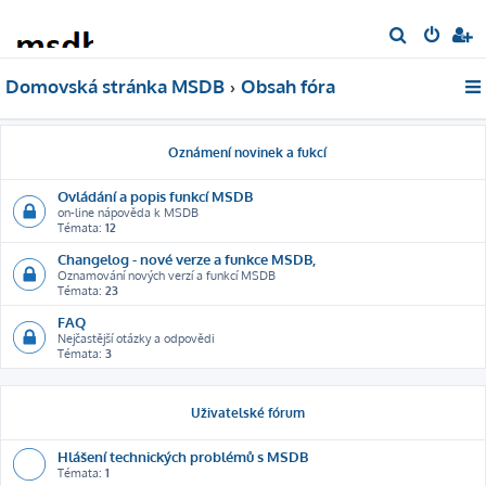
H
l
Domovská stránka MSDB
Obsah fóra
e
d
a
Oznámení novinek a fukcí
t
Ovládání a popis funkcí MSDB
on-line nápověda k MSDB
Témata:
12
Changelog - nové verze a funkce MSDB,
Oznamování nových verzí a funkcí MSDB
Témata:
23
FAQ
Nejčastější otázky a odpovědi
Témata:
3
Uživatelské fórum
Hlášení technických problémů s MSDB
Témata:
1