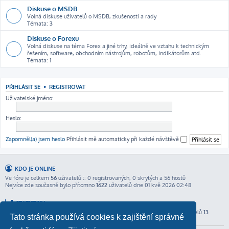
Diskuse o MSDB
Volná diskuse uživatelů o MSDB, zkušenosti a rady
Témata:
3
Diskuse o Forexu
Volná diskuse na téma Forex a jiné trhy, ideálně ve vztahu k technickým
řešením, software, obchodním nástrojům, robotům, indikátorům atd.
Témata:
1
PŘIHLÁSIT SE
•
REGISTROVAT
Uživatelské jméno:
Heslo:
Zapomněl(a) jsem heslo
Přihlásit mě automaticky při každé návštěvě
KDO JE ONLINE
Ve fóru je celkem
56
uživatelů :: 0 registrovaných, 0 skrytých a 56 hostů
Nejvíce zde současně bylo přítomno
1622
uživatelů dne 01 kvě 2026 02:48
STATISTIKY
Celkem příspěvků
55
• Celkem témat
44
• Celkem zaregistrovaných uživatelů
13
Tato stránka používá cookies k zajištění správné
Nejnovějším uživatelem je
mihaily