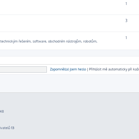
1
3
1
 k technickým řešením, software, obchodním nástrojům, robotům,
Zapomněl(a) jsem heslo
|
Přihlásit mě automaticky při ka
:48
ivatelů
13