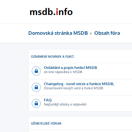
Domovská stránka MSDB
Obsah fóra
OZNÁMENÍ NOVINEK A FUKCÍ
Ovládání a popis funkcí MSDB
on-line nápověda k MSDB
Changelog - nové verze a funkce MSDB,
Oznamování nových verzí a funkcí MSDB
FAQ
Nejčastější otázky a odpovědi
UŽIVATELSKÉ FÓRUM