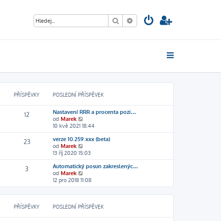
Hledat
Pokročilé hledání
PŘÍSPĚVKY
POSLEDNÍ PŘÍSPĚVEK
Nastavení RRR a procenta pozi…
12
Z
od
Marek
o
10 kvě 2021 18:44
b
verze 10.259.xxx (beta)
r
23
Z
od
Marek
a
o
13 říj 2020 15:03
z
b
i
Automatický posun zakreslenýc…
r
t
3
Z
od
Marek
a
p
o
12 pro 2018 11:08
z
o
b
i
s
r
t
l
a
p
e
PŘÍSPĚVKY
POSLEDNÍ PŘÍSPĚVEK
z
o
d
i
s
n