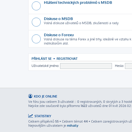
Hlášení technických problémů s MSDB
Diskuse o MSDB
Volná diskuse uživatelů o MSDB, zkušenosti a rady
Diskuse o Forexu
Volná diskuse na téma Forex a jiné trhy, ideálně ve vztahu
indikátorům atd.
PŘIHLÁSIT SE
•
REGISTROVAT
Uživatelské jméno:
Heslo:
KDO JE ONLINE
Ve fóru jsou celkem
3
uživatelé :: 0 registrovaných, 0 skrytých a 3 hosté
Nejvíce zde současně bylo přítomno
1622
uživatelů dne 01 kvě 2026 02
STATISTIKY
Celkem příspěvků
55
• Celkem témat
44
• Celkem zaregistrovaných už
Nejnovějším uživatelem je
mihaily