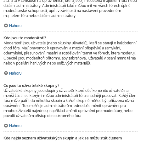
atd. a to v závislosti na oprávněních, která jsou jim udělena majitelem fóra nebo
dalšími administrátory. Administrátoři také můžou mít ve všech fórech úplné
moderátorské schopnosti, opět v závislosti na nastavení provedeném
majitelem fóra nebo dalšími administrátory.
Nahoru
Kdo jsou to moderátoři?
Moderátoři jsou uživatelé (nebo skupiny uživatelů), kteří se starají o každodenní
chod fóra. Mají pravomoc k upravování a mazání příspěvků a zamykání,
odemykání, přesunování, mazání a rozdělování témat ve fórech, která moderují.
Obecně jsou moderátoři přítomni, aby zabraňovali uživatelů v psaní mimo téma
nebo v posílání hanlivých nebo urážlivých materiálů.
Nahoru
Co jsou to uživatelské skupiny?
Uživatelské skupiny jsou skupiny uživatelů, které dělí komunitu uživatelů na
menší části, se kterými můžou administrátoři fóra snadněji pracovat. Každý člen
fóra může patřit do několika skupin a každé skupině můžou být přiřazena různá
oprávnění. To umožňuje administrátorům jednoduše měnit oprávnění pro
mnoho uživatelů najednou, například změnit oprávnění pro moderátory, nebo
povolit uživatelům přístup do soukromého fóra.
Nahoru
Kde najdu seznam uživatelských skupin a jak se můžu stát členem