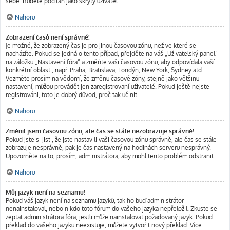
sebe. Budete počítán jako skrytý uživatel.
Nahoru
Zobrazení časů není správné!
Je možné, že zobrazený čas je pro jinou časovou zónu, než ve které se
nacházíte. Pokud se jedná o tento případ, přejděte na váš „Uživatelský panel“
na záložku „Nastavení fóra“ a změňte vaši časovou zónu, aby odpovídala vaší
konkrétní oblasti, např. Praha, Bratislava, Londýn, New York, Sydney atd.
Vezměte prosím na vědomí, že změnu časové zóny, stejně jako většinu
nastavení, můžou provádět jen zaregistrovaní uživatelé. Pokud ještě nejste
registrováni, toto je dobrý důvod, proč tak učinit.
Nahoru
Změnil jsem časovou zónu, ale čas se stále nezobrazuje správně!
Pokud jste si jisti, že jste nastavili vaši časovou zónu správně, ale čas se stále
zobrazuje nesprávně, pak je čas nastavený na hodinách serveru nesprávný.
Upozorněte na to, prosím, administrátora, aby mohl tento problém odstranit.
Nahoru
Můj jazyk není na seznamu!
Pokud váš jazyk není na seznamu jazyků, tak ho buď administrátor
nenainstaloval, nebo nikdo toto fórum do vašeho jazyka nepřeložil. Zkuste se
zeptat administrátora fóra, jestli může nainstalovat požadovaný jazyk. Pokud
překlad do vašeho jazyku neexistuje, můžete vytvořit nový překlad. Více