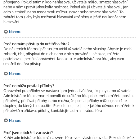
připojeno. Pokud zatím nikdo nehlasoval, uživatelé můžou smazat hlasování
nebo v něm upravit jakoukoliv možnost. Pokud ale již uživatelé hlasovali, jen
administrátoři nebo moderátoři můžou upravit nebo smazat hlasování. To
zabrání tomu, aby byly možnosti hlasování změněny v ještě neukončeném
hlasování.
Nahoru
Proč nemám přístup do určitého fóra?
Do některých fór mají přístup jen určití uživatelé nebo skupiny. Abyste je mohli
zobrazit, číst, přispívat do nich nebo v nich provádět jiné akce, můžete
potřebovat speciální oprávnění. Kontaktujte administrátora fóra, aby vám
umožnil do fóra přístup.
Nahoru
Proč nemůžu posílat přílohy?
Oprávnění pro přílohy se nastavují pro jednotlivá fóra, skupiny nebo uživatele.
Administrátor fóra nemusel povolit do určitého fóra, do kterého můžete posílat
příspěvky, přidávat přílohy, nebo možná, že posílat přílohy můžou jen určité
skupiny, do kterých nepatříte. Pokud si nejste jisti, z jakého důvodu nemůžete k
příspěvkům přidávat přílohy, kontaktujte administrátora fóra.
Nahoru
Proč jsem obdržel varování?
Každý administrátor fóra má na svém fóru svoje vlastní pravidla. Pokud nějaké z