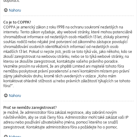
doporučit.
Nahoru
Co je to COPPA?
COPPA je americký zákon z roku 1998 na ochranu soukromí nezletilých na
internetu. Tento zákon vyžaduje, aby webové stránky, které mohou potenciálně
shromažďovat informace od nezletilých osob mladších 13 let, získaly písemný
souhlas rodičů nebo nějaké jiné potvrzení od zákonného zástupce povolující
shromažďování osobních identifikačních informací od nezletilých osob
mladších 13 let. Pokud si nejste jisti, jestli se toto týká vás, jako někoho, kdo se
zkouší zaregistrovat na webovou stránku, nebo se to týká webové stránky, na
kterou se zkoušíte zaregistrovat, kontaktujte vašeho právního poradce.
Vezměte prosím na vědomí, že ani phpBB Limited ani majitelé tohoto fóra
nemůžou poskytovat právní poradenství a není kontaktním místem pro právní
zájmy jakéhokoliv druhu, kromě těch uvedených v otázce „Koho mám
kontaktovat ohledně stížnosti a/nebo právních záležitostí týkajících se tohoto
fóra?“.
Nahoru
Proč se nemůžu zaregistrovat?
Je možné, že administrátor fóra zakázal registrace, aby zabránil novým
návštěvníkům, aby se stali členy fóra. Administrátor mohl také zakázat vaši IP
adresu nebo používání uživatelského jména, pomocí kterého se snažíš
zaregistrovat. Kontaktujte administrátora fóra a požádejte ho o pomoc.
Nahoru