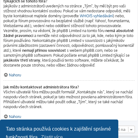
týkajících se tohoto fóra?
Jakýkoliv z administrátorů uvedených na stránce „Tým“, by měl být pro vaši
stížnost vhodnou kontaktní osobou. Pokud se vám nedostane odpovědi, měli
byste kontaktovat majitele domény (proveďte
WHOIS vyhledávání
) nebo,
pokud je fórum provozováno na bezplatné službě (např. Yahoo!, forumzdarma,
Webzdarma atd.), vedení nebo oddělení stížností tohoto provozovatele.
Vezměte, prosím, na vědomí, že phpBB Limited na tomto fóru
nemá absolutně
žádné pravomoci
a nemůže nést odpovědnost za to jak, kde, nebo kým je toto
fórum používáno. Nekontaktujte phpBB Limited v souvislosti s jakýmikoliv
právními záležitostmi (zastavení činnosti, odpovědnost, pomlouvačný komentář
atd.), které
nemají přímou souvislost
s webem phpBB.com, nebo se
samotným phpBB softwarem. Pokud pošlete email phpBB Limited týkající se
jakákoliv třetí strany
, která používá tento software, můžete očekávat, že
dostanete pouze strohou, nebo vůbec žádnou odpověď.
Nahoru
Jak můžu kontaktovat administrátora fóra?
Všichni uživatelé fóra můžou použít formulář „Kontaktujte nás“, který se nachází
naspodu všech stránek, pokud je tato možnost povolena administrátorem fóra.
Přihlášení uživatelé můžou také použít odkaz „Tým“, který se také nachází
naspodu všech stránek.
Nahoru
Tato stránka používá cookies k zajištění správné
Přejít na
funkčnosti fóra.
Zjistit více