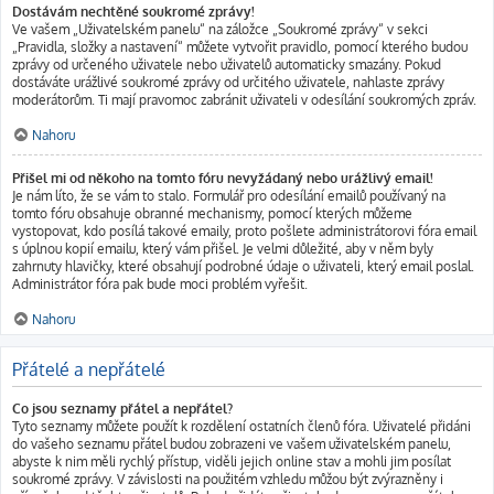
Dostávám nechtěné soukromé zprávy!
Ve vašem „Uživatelském panelu“ na záložce „Soukromé zprávy“ v sekci
„Pravidla, složky a nastavení“ můžete vytvořit pravidlo, pomocí kterého budou
zprávy od určeného uživatele nebo uživatelů automaticky smazány. Pokud
dostáváte urážlivé soukromé zprávy od určitého uživatele, nahlaste zprávy
moderátorům. Ti mají pravomoc zabránit uživateli v odesílání soukromých zpráv.
Nahoru
Přišel mi od někoho na tomto fóru nevyžádaný nebo urážlivý email!
Je nám líto, že se vám to stalo. Formulář pro odesílání emailů používaný na
tomto fóru obsahuje obranné mechanismy, pomocí kterých můžeme
vystopovat, kdo posílá takové emaily, proto pošlete administrátorovi fóra email
s úplnou kopií emailu, který vám přišel. Je velmi důležité, aby v něm byly
zahrnuty hlavičky, které obsahují podrobné údaje o uživateli, který email poslal.
Administrátor fóra pak bude moci problém vyřešit.
Nahoru
Přátelé a nepřátelé
Co jsou seznamy přátel a nepřátel?
Tyto seznamy můžete použít k rozdělení ostatních členů fóra. Uživatelé přidáni
do vašeho seznamu přátel budou zobrazeni ve vašem uživatelském panelu,
abyste k nim měli rychlý přístup, viděli jejich online stav a mohli jim posílat
soukromé zprávy. V závislosti na použitém vzhledu můžou být zvýrazněny i