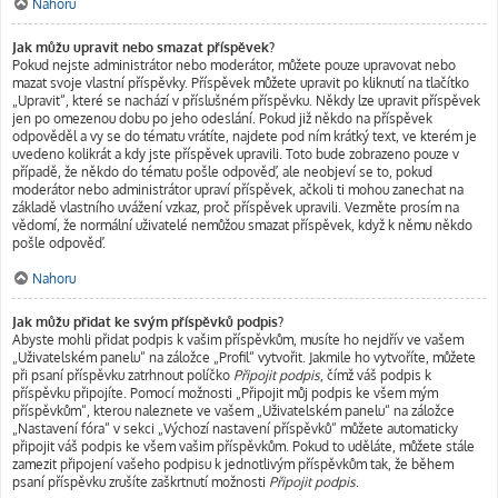
Nahoru
Jak můžu upravit nebo smazat příspěvek?
Pokud nejste administrátor nebo moderátor, můžete pouze upravovat nebo
mazat svoje vlastní příspěvky. Příspěvek můžete upravit po kliknutí na tlačítko
„Upravit“, které se nachází v příslušném příspěvku. Někdy lze upravit příspěvek
jen po omezenou dobu po jeho odeslání. Pokud již někdo na příspěvek
odpověděl a vy se do tématu vrátíte, najdete pod ním krátký text, ve kterém je
uvedeno kolikrát a kdy jste příspěvek upravili. Toto bude zobrazeno pouze v
případě, že někdo do tématu pošle odpověď, ale neobjeví se to, pokud
moderátor nebo administrátor upraví příspěvek, ačkoli ti mohou zanechat na
základě vlastního uvážení vzkaz, proč příspěvek upravili. Vezměte prosím na
vědomí, že normální uživatelé nemůžou smazat příspěvek, když k němu někdo
pošle odpověď.
Nahoru
Jak můžu přidat ke svým příspěvků podpis?
Abyste mohli přidat podpis k vašim příspěvkům, musíte ho nejdřív ve vašem
„Uživatelském panelu“ na záložce „Profil“ vytvořit. Jakmile ho vytvoříte, můžete
při psaní příspěvku zatrhnout políčko
Připojit podpis
, čímž váš podpis k
příspěvku připojíte. Pomocí možnosti „Připojit můj podpis ke všem mým
příspěvkům“, kterou naleznete ve vašem „Uživatelském panelu“ na záložce
„Nastavení fóra“ v sekci „Výchozí nastavení příspěvků“ můžete automaticky
připojit váš podpis ke všem vašim příspěvkům. Pokud to uděláte, můžete stále
zamezit připojení vašeho podpisu k jednotlivým příspěvkům tak, že během
psaní příspěvku zrušíte zaškrtnutí možnosti
Připojit podpis
.