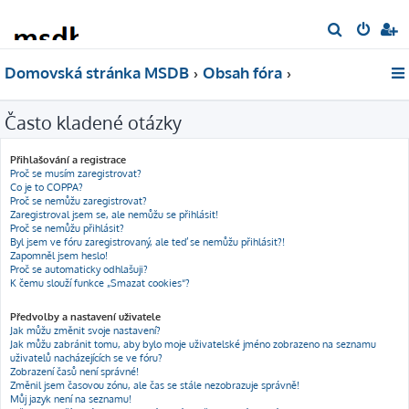
H
l
Domovská stránka MSDB
Obsah fóra
e
d
Často kladené otázky
a
t
Přihlašování a registrace
Proč se musím zaregistrovat?
Co je to COPPA?
Proč se nemůžu zaregistrovat?
Zaregistroval jsem se, ale nemůžu se přihlásit!
Proč se nemůžu přihlásit?
Byl jsem ve fóru zaregistrovaný, ale teď se nemůžu přihlásit?!
Zapomněl jsem heslo!
Proč se automaticky odhlašuji?
K čemu slouží funkce „Smazat cookies“?
Předvolby a nastavení uživatele
Jak můžu změnit svoje nastavení?
Jak můžu zabránit tomu, aby bylo moje uživatelské jméno zobrazeno na seznamu
uživatelů nacházejících se ve fóru?
Zobrazení časů není správné!
Změnil jsem časovou zónu, ale čas se stále nezobrazuje správně!
Můj jazyk není na seznamu!