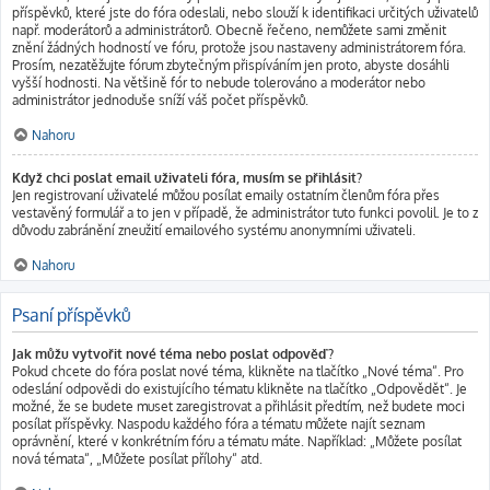
příspěvků, které jste do fóra odeslali, nebo slouží k identifikaci určitých uživatelů
např. moderátorů a administrátorů. Obecně řečeno, nemůžete sami změnit
znění žádných hodností ve fóru, protože jsou nastaveny administrátorem fóra.
Prosím, nezatěžujte fórum zbytečným přispíváním jen proto, abyste dosáhli
vyšší hodnosti. Na většině fór to nebude tolerováno a moderátor nebo
administrátor jednoduše sníží váš počet příspěvků.
Nahoru
Když chci poslat email uživateli fóra, musím se přihlásit?
Jen registrovaní uživatelé můžou posílat emaily ostatním členům fóra přes
vestavěný formulář a to jen v případě, že administrátor tuto funkci povolil. Je to z
důvodu zabránění zneužití emailového systému anonymními uživateli.
Nahoru
Psaní příspěvků
Jak můžu vytvořit nové téma nebo poslat odpověď?
Pokud chcete do fóra poslat nové téma, klikněte na tlačítko „Nové téma“. Pro
odeslání odpovědi do existujícího tématu klikněte na tlačítko „Odpovědět“. Je
možné, že se budete muset zaregistrovat a přihlásit předtím, než budete moci
posílat příspěvky. Naspodu každého fóra a tématu můžete najít seznam
oprávnění, které v konkrétním fóru a tématu máte. Například: „Můžete posílat
nová témata“, „Můžete posílat přílohy“ atd.