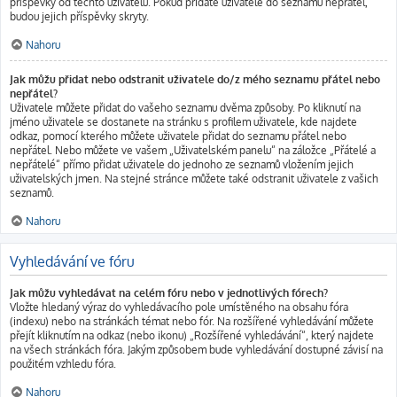
příspěvky od těchto uživatelů. Pokud přidáte uživatele do seznamu nepřátel,
budou jejich příspěvky skryty.
Nahoru
Jak můžu přidat nebo odstranit uživatele do/z mého seznamu přátel nebo
nepřátel?
Uživatele můžete přidat do vašeho seznamu dvěma způsoby. Po kliknutí na
jméno uživatele se dostanete na stránku s profilem uživatele, kde najdete
odkaz, pomocí kterého můžete uživatele přidat do seznamu přátel nebo
nepřátel. Nebo můžete ve vašem „Uživatelském panelu“ na záložce „Přátelé a
nepřátelé“ přímo přidat uživatele do jednoho ze seznamů vložením jejich
uživatelských jmen. Na stejné stránce můžete také odstranit uživatele z vašich
seznamů.
Nahoru
Vyhledávání ve fóru
Jak můžu vyhledávat na celém fóru nebo v jednotlivých fórech?
Vložte hledaný výraz do vyhledávacího pole umístěného na obsahu fóra
(indexu) nebo na stránkách témat nebo fór. Na rozšířené vyhledávání můžete
přejít kliknutím na odkaz (nebo ikonu) „Rozšířené vyhledávání“, který najdete
na všech stránkách fóra. Jakým způsobem bude vyhledávání dostupné závisí na
použitém vzhledu fóra.
Nahoru