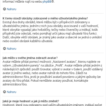
informací můžete najít na webu
phpBB
®.
Nahoru
K čemu slouží obrázky zobrazené u mého uživatelského jména?
Existují dva druhy obrázků, které můžou být v příspěvcích zobrazeny u
uživatelského jména. Jedním z nich jsou obrázky asociované s vaší hodností,
které obvykle vypadají jako hvězdičky, tečky nebo čtverečky a indikují, kolik
příspěvků jste odeslali, nebo pomáhají určit jakou mají uživatelé fóra funkci.
Další, obvykle větší obrázek, je známý jako avatar a obecně se jedná o unikátní
nebo osobní obrázek každého uživatele.
Nahoru
Jak můžu u svého jména zobrazit avatar?
Avatar můžete přidat pomocí možnosti „Nastavení avataru“, kterou najdete ve
vašem „Uživatelském panelu“ na záložce „Profil“. Avatar můžete přidat jedním z
následujících způsobů: použít Gravatar, vybrat si avatar v Galerii, použít vzdálený
avatar (z jiného webu), nebo avatar nahrát do tohoto fóra. Záleží na
administrátorovi fóra, jestli je používání avatarů povoleno a jakými způsoby lze
avatary do fóra přidat. Pokud nemůžete avatary používat, kontaktujte
administrátora fóra.
Nahoru
Jaká je moje hodnost a jak ji můžu změnit?
Hodnosti, které jsou zobrazeny pod vaším uživatelským jménem, indikují počet