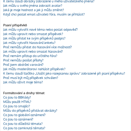
K čemu slouží obrázky zobrazené u mého uživatelského jména?
Jak můžu u svého jména zobrazit avatar?
Jaká je moje hodnost a jak ji můžu změnit?
Když chci poslat email uživateli fóra, musím se přihlásit?
Psaní příspěvků
Jak můžu vytvořit nové téma nebo poslat odpověď?
Jak můžu upravit nebo smazat příspěvek?
Jak můžu přidat ke svým příspěvků podpis?
Jak můžu vytvořit hlasování/anketu?
Proč nemůžu přidat do hlasování více možností?
Jak můžu upravit nebo smazat hlasování?
Proč nemám přístup do určitého fóra?
Proč nemůžu posílat přílohy?
Proč jsem obdržel varování?
Jak můžu moderátorovi nahlásit příspěvek?
K čemu slouží tlačítko „Uložit jako rozepsanou zprávu“ zobrazené při psaní příspěvku?
Proč musí být můj příspěvek schválen?
Jak můžu oživit moje téma?
Formátování a druhy témat
Co jsou to BBKódy?
Můžu použít HTML?
Co jsou to smajlíci?
Můžu do příspěvků přidávat obrázky?
Co jsou to globální oznámení?
Co jsou to oznámení?
Co jsou to důležitá témata?
Co jsou to zamknutá témata?