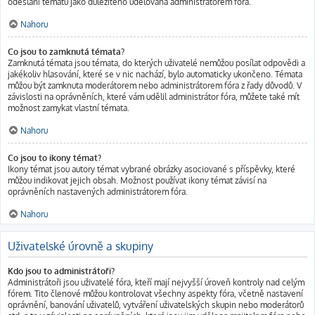
odeslání tématu jako důležitého udělována administrátorem fóra.
Nahoru
Co jsou to zamknutá témata?
Zamknutá témata jsou témata, do kterých uživatelé nemůžou posílat odpovědi a
jakékoliv hlasování, které se v nic nachází, bylo automaticky ukončeno. Témata
můžou být zamknuta moderátorem nebo administrátorem fóra z řady důvodů. V
závislosti na oprávněních, které vám udělil administrátor fóra, můžete také mít
možnost zamykat vlastní témata.
Nahoru
Co jsou to ikony témat?
Ikony témat jsou autory témat vybrané obrázky asociované s příspěvky, které
můžou indikovat jejich obsah. Možnost používat ikony témat závisí na
oprávněních nastavených administrátorem fóra.
Nahoru
Uživatelské úrovně a skupiny
Kdo jsou to administrátoři?
Administrátoři jsou uživatelé fóra, kteří mají nejvyšší úroveň kontroly nad celým
fórem. Tito členové můžou kontrolovat všechny aspekty fóra, včetně nastavení
oprávnění, banování uživatelů, vytváření uživatelských skupin nebo moderátorů