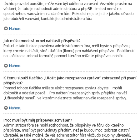
těchto pravidel porušíte, může vám být uděleno varování. Vezměte prosím na
vědomí, že toto je rozhodnutí administrátora a phpBB Limited nemá nic
společného s varováními na daném fóru. Pokud si nejste jisti, z jakého důvodu
jste obdrželi varování, kontaktujte administrátora fóra.
Nahoru
Jak můžu moderátorovi nahlásit příspěvek?
Pokud je tato funkce povolena administrátorem fóra, měli byste v příspěvku,
který chcete nahlásit, vidět tlačítko (ikonu) pro nahlášení příspěvku. Po kliknutí
na tlačítko se zobrazí formulář, pomocí kterého můžete příspěvek nahlásit.
Nahoru
K čemu slouží tlačítko „Uložit jako rozepsanou zprávu“ zobrazené při psaní
příspěvku?
Pomocí tohoto tlačítka můžete uložit rozepsanou zprávu, abyste ji mohli
dokončit a odeslat později. Pro načtení rozepsaných zpráv přejděte na váš
„Uživatelský panel“, ve kterém naleznete odkaz na vaše rozepsané zprávy.
Nahoru
Proč musí být můj příspěvek schválen?
Administrátor fóra se mohl rozhodnout, že příspěvky ve fóru, do kterého
přispíváte, musí být prohlédnuty předtím, než je budou moci zobrazit ostatní
uživatelé. Je také možné, že vás administrátor fóra vložil do skupiny uživatelů,