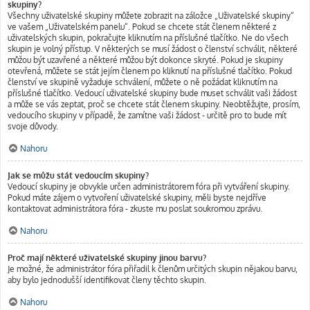
skupiny?
Všechny uživatelské skupiny můžete zobrazit na záložce „Uživatelské skupiny“
ve vašem „Uživatelském panelu“. Pokud se chcete stát členem některé z
uživatelských skupin, pokračujte kliknutím na příslušné tlačítko. Ne do všech
skupin je volný přístup. V některých se musí žádost o členství schválit, některé
můžou být uzavřené a některé můžou být dokonce skryté. Pokud je skupiny
otevřená, můžete se stát jejím členem po kliknutí na příslušné tlačítko. Pokud
členství ve skupině vyžaduje schválení, můžete o ně požádat kliknutím na
příslušné tlačítko. Vedoucí uživatelské skupiny bude muset schválit vaši žádost
a může se vás zeptat, proč se chcete stát členem skupiny. Neobtěžujte, prosím,
vedoucího skupiny v případě, že zamítne vaši žádost - určitě pro to bude mít
svoje důvody.
Nahoru
Jak se můžu stát vedoucím skupiny?
Vedoucí skupiny je obvykle určen administrátorem fóra při vytváření skupiny.
Pokud máte zájem o vytvoření uživatelské skupiny, měli byste nejdříve
kontaktovat administrátora fóra - zkuste mu poslat soukromou zprávu.
Nahoru
Proč mají některé uživatelské skupiny jinou barvu?
Je možné, že administrátor fóra přiřadil k členům určitých skupin nějakou barvu,
aby bylo jednodušší identifikovat členy těchto skupin.
Nahoru