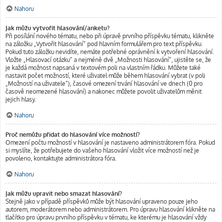
Nahoru
Jak můžu vytvořit hlasování/anketu?
Při posílání nového tématu, nebo při úpravě prvního příspěvku tématu, klikněte
na záložku „Vytvořit hlasování“ pod hlavním formulářem pro text příspěvku.
Pokud tuto záložku nevidíte, nemáte potřebné oprávnění k vytvoření hlasování.
Vložte „Hlasovací otázku“ a nejméně dvě „Možnosti hlasování“, ujistěte se, že
je každá možnost napsaná v textovém poli na vlastním řádku. Můžete také
nastavit počet možností, které uživatel může během hlasování vybrat (v poli
„Možností na uživatele“), časové omezení trvání hlasování ve dnech (0 pro
časově neomezené hlasování) a nakonec můžete povolit uživatelům měnit
jejich hlasy.
Nahoru
Proč nemůžu přidat do hlasování více možností?
Omezení počtu možností v hlasování je nastaveno administrátorem fóra. Pokud
si myslíte, že potřebujete do vašeho hlasování vložit více možností než je
povoleno, kontaktujte administrátora fóra.
Nahoru
Jak můžu upravit nebo smazat hlasování?
Stejně jako v případě příspěvků může být hlasování upraveno pouze jeho
autorem, moderátorem nebo administrátorem. Pro úpravu hlasování klikněte na
tlačítko pro úpravu prvního příspěvku v tématu, ke kterému je hlasování vždy