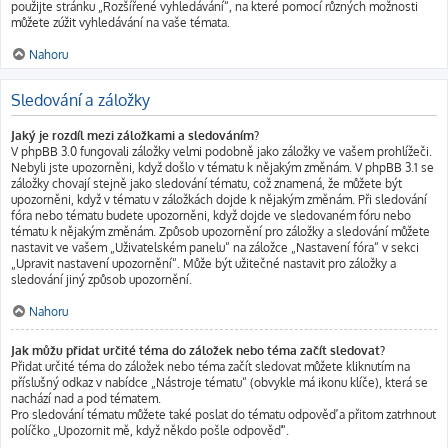
použijte stránku „Rozšířené vyhledávání“, na které pomocí různých možnosti
můžete zúžit vyhledávání na vaše témata.
Nahoru
Sledování a záložky
Jaký je rozdíl mezi záložkami a sledováním?
V phpBB 3.0 fungovali záložky velmi podobně jako záložky ve vašem prohlížeči.
Nebyli jste upozorněni, když došlo v tématu k nějakým změnám. V phpBB 3.1 se
záložky chovají stejně jako sledování tématu, což znamená, že můžete být
upozorněni, když v tématu v záložkách dojde k nějakým změnám. Při sledování
fóra nebo tématu budete upozorněni, když dojde ve sledovaném fóru nebo
tématu k nějakým změnám. Způsob upozornění pro záložky a sledování můžete
nastavit ve vašem „Uživatelském panelu“ na záložce „Nastavení fóra“ v sekci
„Upravit nastavení upozornění“. Může být užitečné nastavit pro záložky a
sledování jiný způsob upozornění.
Nahoru
Jak můžu přidat určité téma do záložek nebo téma začít sledovat?
Přidat určité téma do záložek nebo téma začít sledovat můžete kliknutím na
příslušný odkaz v nabídce „Nástroje tématu“ (obvykle má ikonu klíče), která se
nachází nad a pod tématem.
Pro sledování tématu můžete také poslat do tématu odpověď a přitom zatrhnout
políčko „Upozornit mě, když někdo pošle odpověď“.