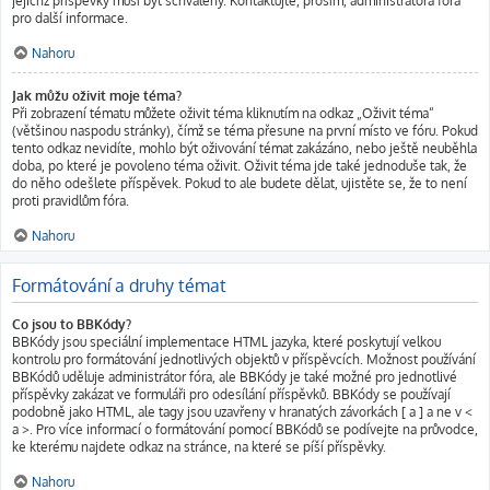
jejichž příspěvky musí být schváleny. Kontaktujte, prosím, administrátora fóra
pro další informace.
Nahoru
Jak můžu oživit moje téma?
Při zobrazení tématu můžete oživit téma kliknutím na odkaz „Oživit téma“
(většinou naspodu stránky), čímž se téma přesune na první místo ve fóru. Pokud
tento odkaz nevidíte, mohlo být oživování témat zakázáno, nebo ještě neuběhla
doba, po které je povoleno téma oživit. Oživit téma jde také jednoduše tak, že
do něho odešlete příspěvek. Pokud to ale budete dělat, ujistěte se, že to není
proti pravidlům fóra.
Nahoru
Formátování a druhy témat
Co jsou to BBKódy?
BBKódy jsou speciální implementace HTML jazyka, které poskytují velkou
kontrolu pro formátování jednotlivých objektů v příspěvcích. Možnost používání
BBKódů uděluje administrátor fóra, ale BBKódy je také možné pro jednotlivé
příspěvky zakázat ve formuláři pro odesílání příspěvků. BBKódy se používají
podobně jako HTML, ale tagy jsou uzavřeny v hranatých závorkách [ a ] a ne v <
a >. Pro více informací o formátování pomocí BBKódů se podívejte na průvodce,
ke kterému najdete odkaz na stránce, na které se píší příspěvky.
Nahoru