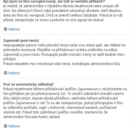
Byl jsem ve fóru zaregistrovaný, ale teď se nemůžu přihlásit?!
Je možné, že administrátor z nějakého důvodu deaktivoval nebo smazal váš
účet. Na některých fórech také pravidelně odstraňují uživatele, kteří dlouhou
dobu do fóra nic nenapsali, čímž se zmenší velikost databáze. Pokud je to váš
případ, zaregistrujte se znovu a pokuste se více zapojit do diskuzí.
Nahoru
Zapomněl jsem heslo!
Nepropadejte panice! Vaše původní heslo nelze sice získat zpět, ale můžete ho
jednoduše resetovat. Přejděte na přihlašovací stránku a klikněte na odkaz
Zapomněl/a jsem heslo
. Postupujte podle instrukcí a brzy se opět budete moci
přihlásit.
Pokud nebudete moci resetovat vaše heslo, kontaktujte administrátora fóra.
Nahoru
Proč se automaticky odhlašuji?
Pokud nezatrhnete během přihlašování políčko
Zapamatovat si mě
zůstanete na
fóru přihlášen jen po přednastavený čas. To slouží k zabránění zneužití vašeho
účtu někým jiným. Abyste zůstali přihlášeni, zatrhněte během přihlašování
políčko
Zapamatovat si mě
. To se ale nedoporučuje, pokud přistupujete k fóru
ze sdíleného počítače, např. v knihovně, internetové kavárně, počítačové
učebně atd. Pokud toto zaškrtávací políčko nevidíte, znamená to, že
administrátor fóra tuto funkci zakázal.
Nahoru