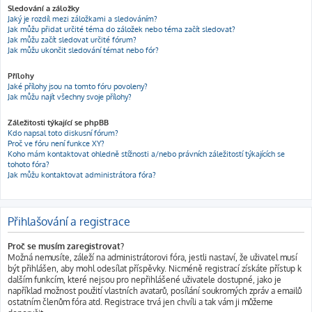
Sledování a záložky
Jaký je rozdíl mezi záložkami a sledováním?
Jak můžu přidat určité téma do záložek nebo téma začít sledovat?
Jak můžu začít sledovat určité fórum?
Jak můžu ukončit sledování témat nebo fór?
Přílohy
Jaké přílohy jsou na tomto fóru povoleny?
Jak můžu najít všechny svoje přílohy?
Záležitosti týkající se phpBB
Kdo napsal toto diskusní fórum?
Proč ve fóru není funkce XY?
Koho mám kontaktovat ohledně stížnosti a/nebo právních záležitostí týkajících se
tohoto fóra?
Jak můžu kontaktovat administrátora fóra?
Přihlašování a registrace
Proč se musím zaregistrovat?
Možná nemusíte, záleží na administrátorovi fóra, jestli nastaví, že uživatel musí
být přihlášen, aby mohl odesílat příspěvky. Nicméně registrací získáte přístup k
dalším funkcím, které nejsou pro nepřihlášené uživatele dostupné, jako je
například možnost použití vlastních avatarů, posílání soukromých zpráv a emailů
ostatním členům fóra atd. Registrace trvá jen chvíli a tak vám ji můžeme