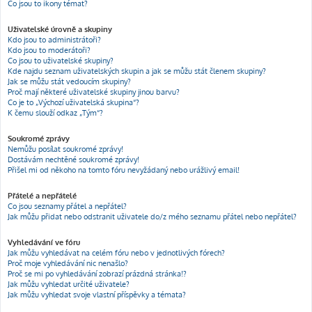
Co jsou to ikony témat?
Uživatelské úrovně a skupiny
Kdo jsou to administrátoři?
Kdo jsou to moderátoři?
Co jsou to uživatelské skupiny?
Kde najdu seznam uživatelských skupin a jak se můžu stát členem skupiny?
Jak se můžu stát vedoucím skupiny?
Proč mají některé uživatelské skupiny jinou barvu?
Co je to „Výchozí uživatelská skupina“?
K čemu slouží odkaz „Tým“?
Soukromé zprávy
Nemůžu posílat soukromé zprávy!
Dostávám nechtěné soukromé zprávy!
Přišel mi od někoho na tomto fóru nevyžádaný nebo urážlivý email!
Přátelé a nepřátelé
Co jsou seznamy přátel a nepřátel?
Jak můžu přidat nebo odstranit uživatele do/z mého seznamu přátel nebo nepřátel?
Vyhledávání ve fóru
Jak můžu vyhledávat na celém fóru nebo v jednotlivých fórech?
Proč moje vyhledávání nic nenašlo?
Proč se mi po vyhledávání zobrazí prázdná stránka!?
Jak můžu vyhledat určité uživatele?
Jak můžu vyhledat svoje vlastní příspěvky a témata?