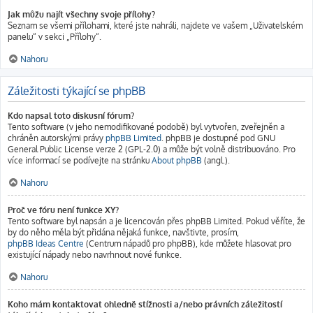
Jak můžu najít všechny svoje přílohy?
Seznam se všemi přílohami, které jste nahráli, najdete ve vašem „Uživatelském
panelu“ v sekci „Přílohy“.
Nahoru
Záležitosti týkající se phpBB
Kdo napsal toto diskusní fórum?
Tento software (v jeho nemodifikované podobě) byl vytvořen, zveřejněn a
chráněn autorskými právy
phpBB Limited
. phpBB je dostupné pod GNU
General Public License verze 2 (GPL-2.0) a může být volně distribuováno. Pro
více informací se podívejte na stránku
About phpBB
(angl.).
Nahoru
Proč ve fóru není funkce XY?
Tento software byl napsán a je licencován přes phpBB Limited. Pokud věříte, že
by do něho měla být přidána nějaká funkce, navštivte, prosím,
phpBB Ideas Centre
(Centrum nápadů pro phpBB), kde můžete hlasovat pro
existující nápady nebo navrhnout nové funkce.
Nahoru
Koho mám kontaktovat ohledně stížnosti a/nebo právních záležitostí