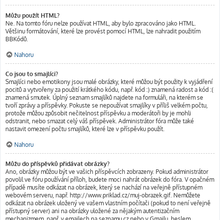
Můžu použít HTML?
Ne. Na tomto fóru nelze používat HTML, aby bylo zpracováno jako HTML.
Většinu formátování, které lze provést pomocí HTML, lze nahradit použitím
BBKódů.
Nahoru
Co jsou to smajlíci?
Smajlíci nebo emotikony jsou malé obrázky, které můžou být použity k vyjádření
pocitů a vytvořeny za použití krátkého kódu, např. kód :) znamená radost a kód :(
znamená smutek. Úplný seznam smajlíků najdete na formuláři, na kterém se
tvoří zprávy a příspěvky. Pokuste se nepoužívat smajlíky v příliš velkém počtu,
protože můžou způsobit nečitelnost příspěvku a moderátoři by je mohli
odstranit, nebo smazat celý váš příspěvek. Administrátor fóra může také
nastavit omezení počtu smajlíků, které lze v příspěvku použít.
Nahoru
Můžu do příspěvků přidávat obrázky?
Ano, obrázky můžou být ve vašich příspěvcích zobrazeny. Pokud administrátor
povolil ve fóru používání příloh, budete moci nahrát obrázek do fóra. V opačném
případě musíte odkázat na obrázek, který se nachází na veřejně přístupném
webovém serveru, např. http://www.priklad.cz/muj-obrazek.gif. Nemůžete
odkázat na obrázek uložený ve vašem vlastním počítači (pokud to není veřejně
přístupný server) ani na obrázky uložené za nějakým autentizačním
mechanizmem, např. v emailech na seznamu.cz nebo v Gmailu, heslem