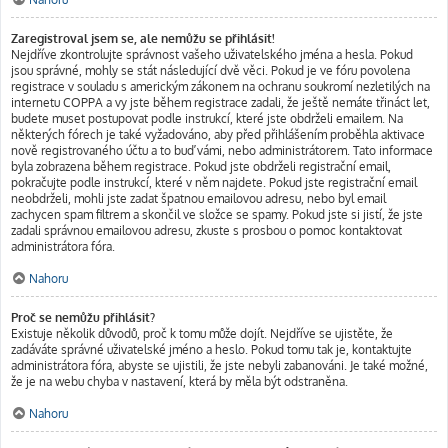
Zaregistroval jsem se, ale nemůžu se přihlásit!
Nejdříve zkontrolujte správnost vašeho uživatelského jména a hesla. Pokud
jsou správné, mohly se stát následující dvě věci. Pokud je ve fóru povolena
registrace v souladu s americkým zákonem na ochranu soukromí nezletilých na
internetu COPPA a vy jste během registrace zadali, že ještě nemáte třináct let,
budete muset postupovat podle instrukcí, které jste obdrželi emailem. Na
některých fórech je také vyžadováno, aby před přihlášením proběhla aktivace
nově registrovaného účtu a to buď vámi, nebo administrátorem. Tato informace
byla zobrazena během registrace. Pokud jste obdrželi registrační email,
pokračujte podle instrukcí, které v něm najdete. Pokud jste registrační email
neobdrželi, mohli jste zadat špatnou emailovou adresu, nebo byl email
zachycen spam filtrem a skončil ve složce se spamy. Pokud jste si jistí, že jste
zadali správnou emailovou adresu, zkuste s prosbou o pomoc kontaktovat
administrátora fóra.
Nahoru
Proč se nemůžu přihlásit?
Existuje několik důvodů, proč k tomu může dojít. Nejdříve se ujistěte, že
zadáváte správné uživatelské jméno a heslo. Pokud tomu tak je, kontaktujte
administrátora fóra, abyste se ujistili, že jste nebyli zabanováni. Je také možné,
že je na webu chyba v nastavení, která by měla být odstraněna.
Nahoru