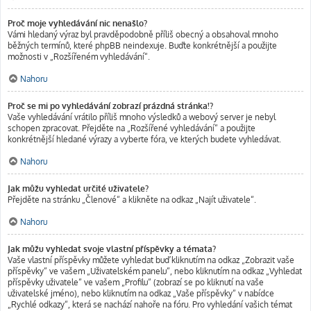
Proč moje vyhledávání nic nenašlo?
Vámi hledaný výraz byl pravděpodobně příliš obecný a obsahoval mnoho
běžných termínů, které phpBB neindexuje. Buďte konkrétnější a použijte
možnosti v „Rozšířeném vyhledávání“.
Nahoru
Proč se mi po vyhledávání zobrazí prázdná stránka!?
Vaše vyhledávání vrátilo příliš mnoho výsledků a webový server je nebyl
schopen zpracovat. Přejděte na „Rozšířené vyhledávání“ a použijte
konkrétnější hledané výrazy a vyberte fóra, ve kterých budete vyhledávat.
Nahoru
Jak můžu vyhledat určité uživatele?
Přejděte na stránku „Členové“ a klikněte na odkaz „Najít uživatele“.
Nahoru
Jak můžu vyhledat svoje vlastní příspěvky a témata?
Vaše vlastní příspěvky můžete vyhledat buď kliknutím na odkaz „Zobrazit vaše
příspěvky“ ve vašem „Uživatelském panelu“, nebo kliknutím na odkaz „Vyhledat
příspěvky uživatele“ ve vašem „Profilu“ (zobrazí se po kliknutí na vaše
uživatelské jméno), nebo kliknutím na odkaz „Vaše příspěvky“ v nabídce
„Rychlé odkazy“, která se nachází nahoře na fóru. Pro vyhledání vašich témat