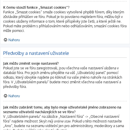
K čemu slouží funkce „Smazat cookies“?
Funkce „Smazat cookies“ smaže cookies vytvořené phpBB fórem, díky kterým
zůstáváte přihlášen ve fóru. Pokud je to povoleno majitelem fóra, můžou být v
cookies uloženy informace o tom, které příspěvky jste četli, a které ještě ne.
Pokud máte problém s přihlašováním nebo odhlašováním, smazání cookies fóra
může pomoci.
Nahoru
Předvolby a nastavení uživatele
Jak můžu změnit svoje nastavení?
Pokud jste se ve fóru zaregistrovali, jsou všechna vaše nastavení uložena v
databázi fóra. Pro jejich změnu přejděte na váš „Uživatelský panel“ pomocí
odkazu, který obvykle najdete po kliknutí na vaše jméno nahoře na stránkách
fóra. V „Uživatelském panelu“ budete moci změnit všechna vaše nastavení a
předvolby fóra.
Nahoru
Jak můžu zabránit tomu, aby bylo moje uživatelské jméno zobrazeno na
seznamu uživatelů nacházejících se ve fóru?
V „Uživatelském panelu“ na záložce „Nastavení fóra“ -> „Obecné nastavení
fóra“ najdete možnost
Skrýt můj online stav
. Pokud u této možnosti nastavíte
„Ano“, budete na seznamu viditelní jen pro administrátory, moderátory a sama