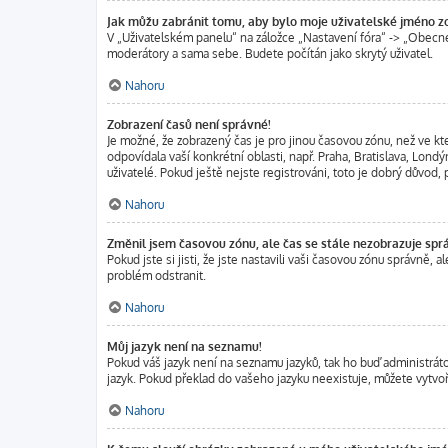
Jak můžu zabránit tomu, aby bylo moje uživatelské jméno z
V „Uživatelském panelu“ na záložce „Nastavení fóra“ -> „Obecn
moderátory a sama sebe. Budete počítán jako skrytý uživatel.
Nahoru
Zobrazení časů není správné!
Je možné, že zobrazený čas je pro jinou časovou zónu, než ve kt
odpovídala vaší konkrétní oblasti, např. Praha, Bratislava, Lo
uživatelé. Pokud ještě nejste registrováni, toto je dobrý důvod, p
Nahoru
Změnil jsem časovou zónu, ale čas se stále nezobrazuje spr
Pokud jste si jisti, že jste nastavili vaši časovou zónu správně
problém odstranit.
Nahoru
Můj jazyk není na seznamu!
Pokud váš jazyk není na seznamu jazyků, tak ho buď administráto
jazyk. Pokud překlad do vašeho jazyku neexistuje, můžete vytvoř
Nahoru