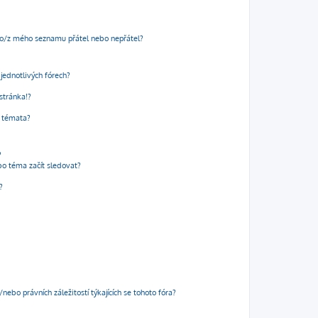
do/z mého seznamu přátel nebo nepřátel?
jednotlivých fórech?
stránka!?
a témata?
?
bo téma začít sledovat?
?
ebo právních záležitostí týkajících se tohoto fóra?
?