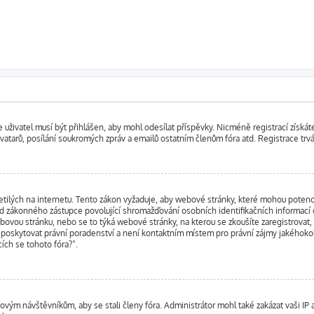
 že uživatel musí být přihlášen, aby mohl odesílat příspěvky. Nicméně registrací získá
avatarů, posílání soukromých zpráv a emailů ostatním členům fóra atd. Registrace trvá
tilých na internetu. Tento zákon vyžaduje, aby webové stránky, které mohou poten
d zákonného zástupce povolující shromažďování osobních identifikačních informací od n
webovou stránku, nebo se to týká webové stránky, na kterou se zkoušíte zaregistrova
u poskytovat právní poradenství a není kontaktním místem pro právní zájmy jakéhok
cích se tohoto fóra?“.
l novým návštěvníkům, aby se stali členy fóra. Administrátor mohl také zakázat vaši 