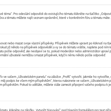
vé téma“. Pro odeslání odpovědi do existujícího tématu klikněte na tlačítko „Odpově
ra a tématu můžete najít seznam oprávnění, které v konkrétním fóru a tématu máte. 
at nebo mazat svoje vlastní příspěvky. Příspěvek můžete upravit po kliknutí na tlač
kud již někdo na příspěvek odpověděl a vy se do tématu vrátíte, najdete pod ním kr
atu pošle odpověď, ale neobjeví se to, pokud moderátor nebo administrátor upraví p
normální uživatelé nemůžou smazat příspěvek, když k němu někdo pošle odpověď.
v ve vašem „Uživatelském panelu“ na záložce „Profil“ vytvořit. Jakmile ho vytvoříte,
it můj podpis ke všem mým příspěvkům“, kterou naleznete ve vašem „Uživatelském pa
m příspěvkům. Pokud to uděláte, můžete stále zamezit připojení vašeho podpisu k j
tématu, klikněte na záložku „Vytvořit hlasování“ pod hlavním formulářem pro text př