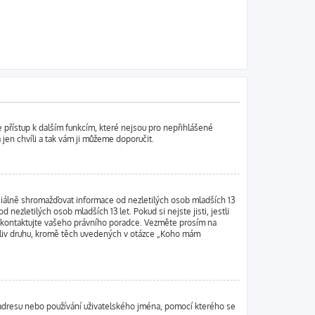
te přístup k dalším funkcím, které nejsou pro nepřihlášené
 jen chvíli a tak vám ji můžeme doporučit.
ciálně shromažďovat informace od nezletilých osob mladších 13
ezletilých osob mladších 13 let. Pokud si nejste jisti, jestli
t, kontaktujte vašeho právního poradce. Vezměte prosím na
oliv druhu, kromě těch uvedených v otázce „Koho mám
IP adresu nebo používání uživatelského jména, pomocí kterého se