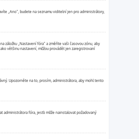
avíte „Ano“, budete na seznamu viditelní jen pro administrátory,
 na záložku „Nastavení fóra“ a změňte vaši časovou zónu, aby
jako většinu nastavení, můžou provádět jen zaregistrovaní
právný. Upozorněte na to, prosím, administrátora, aby mohl tento
t administrátora fóra, jestli může nainstalovat požadovaný