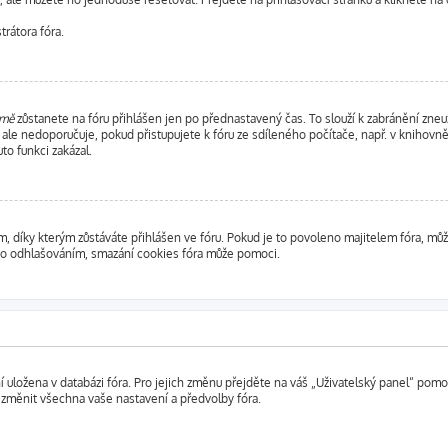
rátora fóra.
 mě
zůstanete na fóru přihlášen jen po přednastavený čas. To slouží k zabránění zneuž
e ale nedoporučuje, pokud přistupujete k fóru ze sdíleného počítače, např. v knihov
to funkci zakázal.
díky kterým zůstáváte přihlášen ve fóru. Pokud je to povoleno majitelem fóra, můžo
ebo odhlašováním, smazání cookies fóra může pomoci.
ní uložena v databázi fóra. Pro jejich změnu přejděte na váš „Uživatelský panel“ pom
 změnit všechna vaše nastavení a předvolby fóra.