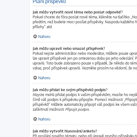
Psaní příspěvků
Jak můžu vytvořit nové téma nebo poslat odpověď?
Pokud chcete do fóra poslat nové téma, klikněte na tlačítko „No
předtím, než budete moci posílat příspěvky. Naspodu každého fó
přílohy“ atd.
Nahoru
Jak můžu upravit nebo smazat příspěvek?
Pokud nejste administrátor nebo moderátor, můžete pouze upravov
lze upravit příspěvek jen po omezenou dobu po jeho odeslání. Po
upravili. Toto bude zobrazeno pouze v případě, že někdo do tém
vzkaz, proč příspěvek upravili. Vezměte prosím na vědomí, že 
Nahoru
Jak můžu přidat ke svým příspěvků podpis?
Abyste mohli přidat podpis k vašim příspěvkům, musíte ho nejdří
čímž váš podpis k příspěvku připojíte. Pomocí možnosti „Připoj
příspěvků“ můžete automaticky připojit váš podpis ke všem vaši
zaškrtnutí možnosti
Připojit podpis
.
Nahoru
Jak můžu vytvořit hlasování/anketu?
Při posílání nového tématu, nebo při úpravě prvního příspěvku 