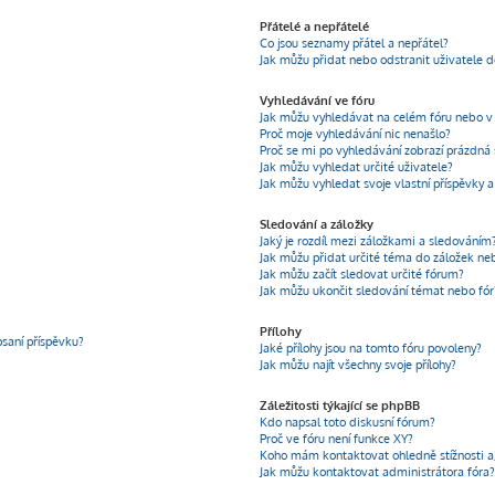
Přátelé a nepřátelé
Co jsou seznamy přátel a nepřátel?
Jak můžu přidat nebo odstranit uživatele 
Vyhledávání ve fóru
Jak můžu vyhledávat na celém fóru nebo v 
Proč moje vyhledávání nic nenašlo?
Proč se mi po vyhledávání zobrazí prázdná 
Jak můžu vyhledat určité uživatele?
Jak můžu vyhledat svoje vlastní příspěvky 
Sledování a záložky
Jaký je rozdíl mezi záložkami a sledováním
Jak můžu přidat určité téma do záložek ne
Jak můžu začít sledovat určité fórum?
Jak můžu ukončit sledování témat nebo fór
Přílohy
psaní příspěvku?
Jaké přílohy jsou na tomto fóru povoleny?
Jak můžu najít všechny svoje přílohy?
Záležitosti týkající se phpBB
Kdo napsal toto diskusní fórum?
Proč ve fóru není funkce XY?
Koho mám kontaktovat ohledně stížnosti a/n
Jak můžu kontaktovat administrátora fóra