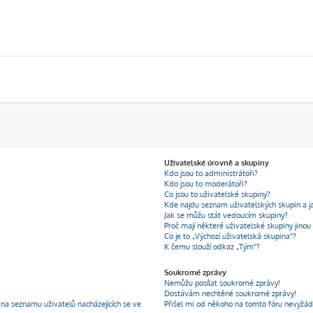
Uživatelské úrovně a skupiny
Kdo jsou to administrátoři?
Kdo jsou to moderátoři?
Co jsou to uživatelské skupiny?
Kde najdu seznam uživatelských skupin a j
Jak se můžu stát vedoucím skupiny?
Proč mají některé uživatelské skupiny jinou
Co je to „Výchozí uživatelská skupina“?
K čemu slouží odkaz „Tým“?
Soukromé zprávy
Nemůžu posílat soukromé zprávy!
Dostávám nechtěné soukromé zprávy!
na seznamu uživatelů nacházejících se ve
Přišel mi od někoho na tomto fóru nevyžád