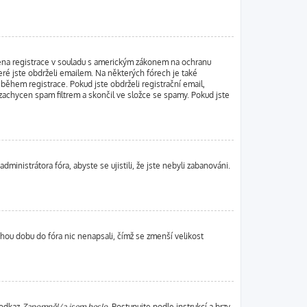
olena registrace v souladu s americkým zákonem na ochranu
eré jste obdrželi emailem. Na některých fórech je také
ěhem registrace. Pokud jste obdrželi registrační email,
 zachycen spam filtrem a skončil ve složce se spamy. Pokud jste
ministrátora fóra, abyste se ujistili, že jste nebyli zabanováni.
uhou dobu do fóra nic nenapsali, čímž se zmenší velikost
 odkaz
Zapomněl/a jsem heslo
. Postupujte podle instrukcí a brzy