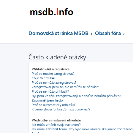
Domovská stránka MSDB
Obsah fóra
Často kladené otázky
Přihlašování a registrace
Proč se musím zaregistrovat?
Co je to COPPA?
Proč se nemůžu zaregistrovat?
Zaregistroval jsem se, ale nemůžu se přihlásit!
Proč se nemůžu přihlásit?
Byl jsem ve fóru zaregistrovaný, ale teď se nemůžu přihlásit?!
Zapomněl jsem heslo!
Proč se automaticky odhlašuji?
K čemu slouží funkce „Smazat cookies“?
Předvolby a nastavení uživatele
Jak můžu změnit svoje nastavení?
Jak můžu zabránit tomu, aby bylo moje uživatelské jméno zobrazeno 