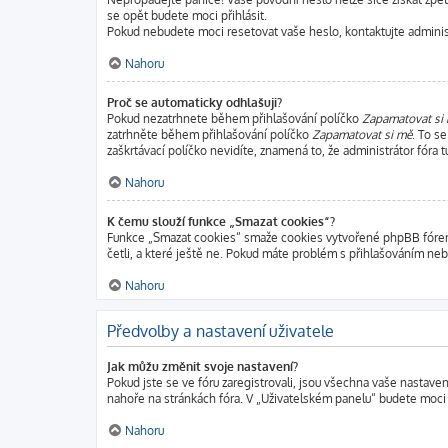
se opět budete moci přihlásit.
Pokud nebudete moci resetovat vaše heslo, kontaktujte administ
Nahoru
Proč se automaticky odhlašuji?
Pokud nezatrhnete během přihlašování políčko
Zapamatovat si
zatrhněte během přihlašování políčko
Zapamatovat si mě
. To s
zaškrtávací políčko nevidíte, znamená to, že administrátor fóra tu
Nahoru
K čemu slouží funkce „Smazat cookies“?
Funkce „Smazat cookies“ smaže cookies vytvořené phpBB fórem, 
četli, a které ještě ne. Pokud máte problém s přihlašováním n
Nahoru
Předvolby a nastavení uživatele
Jak můžu změnit svoje nastavení?
Pokud jste se ve fóru zaregistrovali, jsou všechna vaše nastave
nahoře na stránkách fóra. V „Uživatelském panelu“ budete moci
Nahoru