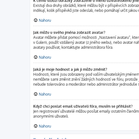
K čemu slouží obrázky zobrazené u mého uživatelského jm
Existují dva druhy obrázků, které můžou být v příspěvcích zobra
indikují, kolik příspěvků jste odeslali, nebo pomáhají určit jako
Nahoru
Jak můžu u svého jména zobrazit avatar?
Avatar můžete přidat pomocí možnosti „Nastavení avataru“, ktero
v Galerii, použít vzdálený avatar (z jiného webu), nebo avatar na
avatary používat, kontaktujte administrátora fóra.
Nahoru
Jaká je moje hodnost a jak ji můžu změnit?
Hodnosti, které jsou zobrazeny pod vaším uživatelským jménem, in
nemůžete sami změnit znění žádných hodností ve fóru, protože j
nebude tolerováno a moderátor nebo administrátor jednoduše sn
Nahoru
Když chci poslat email uživateli fóra, musím se přihlásit?
Jen registrovaní uživatelé můžou posílat emaily ostatním členům 
anonymními uživateli.
Nahoru