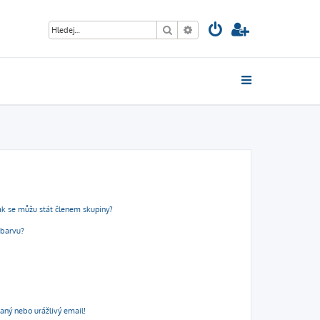
Hledat
Pokročilé hledání
ak se můžu stát členem skupiny?
 barvu?
aný nebo urážlivý email!