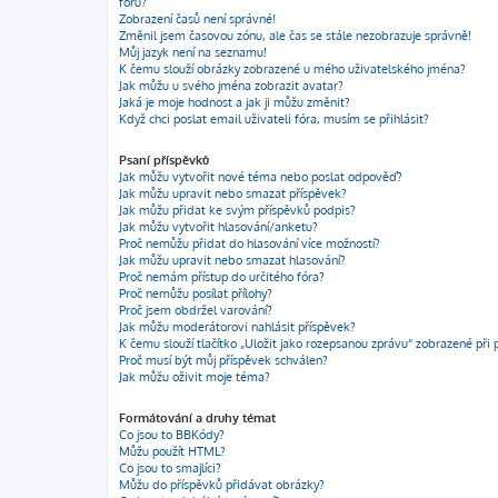
fóru?
Zobrazení časů není správné!
Změnil jsem časovou zónu, ale čas se stále nezobrazuje správně!
Můj jazyk není na seznamu!
K čemu slouží obrázky zobrazené u mého uživatelského jména?
Jak můžu u svého jména zobrazit avatar?
Jaká je moje hodnost a jak ji můžu změnit?
Když chci poslat email uživateli fóra, musím se přihlásit?
Psaní příspěvků
Jak můžu vytvořit nové téma nebo poslat odpověď?
Jak můžu upravit nebo smazat příspěvek?
Jak můžu přidat ke svým příspěvků podpis?
Jak můžu vytvořit hlasování/anketu?
Proč nemůžu přidat do hlasování více možností?
Jak můžu upravit nebo smazat hlasování?
Proč nemám přístup do určitého fóra?
Proč nemůžu posílat přílohy?
Proč jsem obdržel varování?
Jak můžu moderátorovi nahlásit příspěvek?
K čemu slouží tlačítko „Uložit jako rozepsanou zprávu“ zobrazené při 
Proč musí být můj příspěvek schválen?
Jak můžu oživit moje téma?
Formátování a druhy témat
Co jsou to BBKódy?
Můžu použít HTML?
Co jsou to smajlíci?
Můžu do příspěvků přidávat obrázky?