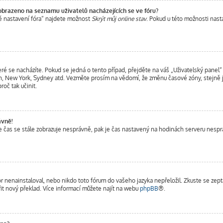
obrazeno na seznamu uživatelů nacházejících se ve fóru?
é nastavení fóra“ najdete možnost
Skrýt můj online stav
. Pokud u této možnosti nast
eré se nacházíte. Pokud se jedná o tento případ, přejděte na váš „Uživatelský panel“
ndýn, New York, Sydney atd. Vezměte prosím na vědomí, že změnu časové zóny, stejně 
roč tak učinit.
ávně!
, ale čas se stále zobrazuje nesprávně, pak je čas nastavený na hodinách serveru nes
r nenainstaloval, nebo nikdo toto fórum do vašeho jazyka nepřeložil. Zkuste se zepta
it nový překlad. Více informací můžete najít na webu
phpBB
®.