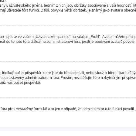
éna?
zeny u uživatelského jména. Jedním z nich jsou obrázky asociované s vaší hodností, k
u mají uživatelé fóra funkci. Další, obvykle větší obrázek, je známý jako avatar a obe
u najdete ve vašem „Uživatelském panelu“ na záložce „Profil“. Avatar můžete přidat j
hrát do tohoto fóra. Záleží na administrátorovi fóra, jestli je používání avatarů povo
dikují počet příspěvků, které jste do fóra odeslali, nebo slouží k identifikaci urči
sou nastaveny administrátorem fóra. Prosím, nezatěžujte fórum zbytečným přispívání
íží váš počet příspěvků.
fóra přes vestavěný formulář a to jen v případě, že administrátor tuto funkci povolil