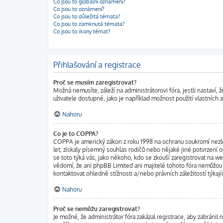
Co jsou to globální oznámení?
Co jsou to oznámení?
Co jsou to důležitá témata?
Co jsou to zamknutá témata?
Co jsou to ikony témat?
Přihlašování a registrace
Proč se musím zaregistrovat?
Možná nemusíte, záleží na administrátorovi fóra, jestli nastaví,
uživatele dostupné, jako je například možnost použití vlastních 
Nahoru
Co je to COPPA?
COPPA je americký zákon z roku 1998 na ochranu soukromí nezle
let, získaly písemný souhlas rodičů nebo nějaké jiné potvrzení o
se toto týká vás, jako někoho, kdo se zkouší zaregistrovat na 
vědomí, že ani phpBB Limited ani majitelé tohoto fóra nemůžo
kontaktovat ohledně stížnosti a/nebo právních záležitostí týkají
Nahoru
Proč se nemůžu zaregistrovat?
Je možné, že administrátor fóra zakázal registrace, aby zabráni