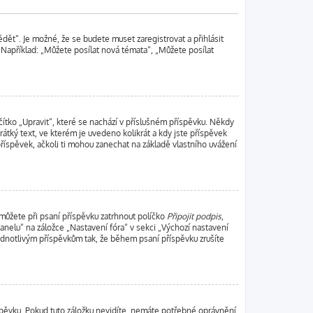
dět“. Je možné, že se budete muset zaregistrovat a přihlásit
Například: „Můžete posílat nová témata“, „Můžete posílat
ítko „Upravit“, které se nachází v příslušném příspěvku. Někdy
átký text, ve kterém je uvedeno kolikrát a kdy jste příspěvek
říspěvek, ačkoli ti mohou zanechat na základě vlastního uvážení
 můžete při psaní příspěvku zatrhnout políčko
Připojit podpis
,
nelu“ na záložce „Nastavení fóra“ v sekci „Výchozí nastavení
ednotlivým příspěvkům tak, že během psaní příspěvku zrušíte
íspěvku. Pokud tuto záložku nevidíte, nemáte potřebné oprávnění