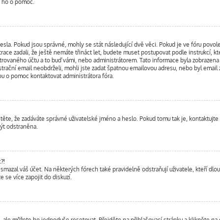
te ho o pomoc.
esla. Pokud jsou správné, mohly se stát následující dvě věci. Pokud je ve fóru pov
ace zadali, že ještě nemáte třináct let, budete muset postupovat podle instrukcí, kt
rovaného účtu a to buď vámi, nebo administrátorem. Tato informace byla zobrazena b
istrační email neobdrželi, mohli jste zadat špatnou emailovou adresu, nebo byl email
sbou o pomoc kontaktovat administrátora fóra.
těte, že zadáváte správné uživatelské jméno a heslo. Pokud tomu tak je, kontaktujte ad
být odstraněna.
?!
mazal váš účet. Na některých fórech také pravidelně odstraňují uživatele, kteří dlo
e se více zapojit do diskuzí.
, ale můžete ho jednoduše resetovat. Přejděte na přihlašovací stránku a klikněte na