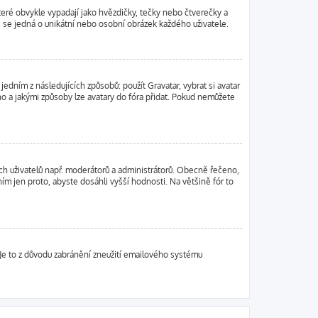
teré obvykle vypadají jako hvězdičky, tečky nebo čtverečky a
cně se jedná o unikátní nebo osobní obrázek každého uživatele.
edním z následujících způsobů: použít Gravatar, vybrat si avatar
leno a jakými způsoby lze avatary do fóra přidat. Pokud nemůžete
tých uživatelů např. moderátorů a administrátorů. Obecně řečeno,
m jen proto, abyste dosáhli vyšší hodnosti. Na většině fór to
. Je to z důvodu zabránění zneužití emailového systému