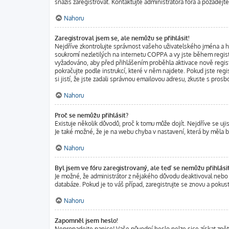
snažíš zaregistrovat. Kontaktujte administrátora fóra a požádej
Nahoru
Zaregistroval jsem se, ale nemůžu se přihlásit!
Nejdříve zkontrolujte správnost vašeho uživatelského jména a h
soukromí nezletilých na internetu COPPA a vy jste během registr
vyžadováno, aby před přihlášením proběhla aktivace nově regist
pokračujte podle instrukcí, které v něm najdete. Pokud jste reg
si jistí, že jste zadali správnou emailovou adresu, zkuste s pro
Nahoru
Proč se nemůžu přihlásit?
Existuje několik důvodů, proč k tomu může dojít. Nejdříve se ujis
Je také možné, že je na webu chyba v nastavení, která by měla 
Nahoru
Byl jsem ve fóru zaregistrovaný, ale teď se nemůžu přihlásit
Je možné, že administrátor z nějakého důvodu deaktivoval nebo s
databáze. Pokud je to váš případ, zaregistrujte se znovu a pokust
Nahoru
Zapomněl jsem heslo!
Nepropadejte panice! Vaše původní heslo nelze sice získat zpět